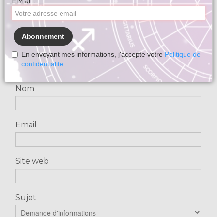
EMail :
Contact
Pour nous contacter, merci de bien vouloir
Abonnement
remplir le formulaire suivant.
En envoyant mes informations, j'accepte votre
Politique de
Notre équipe s'engage à vous répondre dans
confidentialité
les plus brefs délais.
Nom
Email
Site web
Sujet